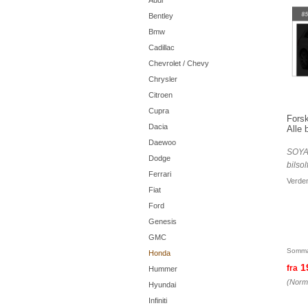
Audi
Bentley
Bmw
Cadillac
Chevrolet / Chevy
Chrysler
Citroen
Cupra
Forsk
Dacia
Alle 
Daewoo
SOYA
Dodge
bilsol
Ferrari
Verden
Fiat
Ford
Genesis
GMC
Somma
Honda
1
fra
Hummer
(Norma
Hyundai
Infiniti