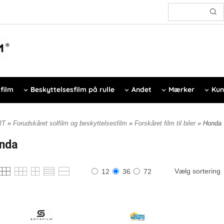
film
Beskyttelsesfilm på rulle
Andet
Mærker
Kun
RT
»
Forudskåret solfilm og beskyttelsesfilm
»
Forskåret film til biler
» Honda
nda
Vælg sortering
12
36
72