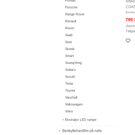
Pontiac
Arti
COAT
Porsche
Somma
Range Rover
795
Renault
(Norma
Rover
Tidiga
Saab
Seat
Skoda
Smart
SsangYong
Subaru
Suzuki
Tesla
Toyota
Vauxhall
Volkswagen
Volvo
Ekstralys LED rampe
Beskyttelsesfilm på rulle