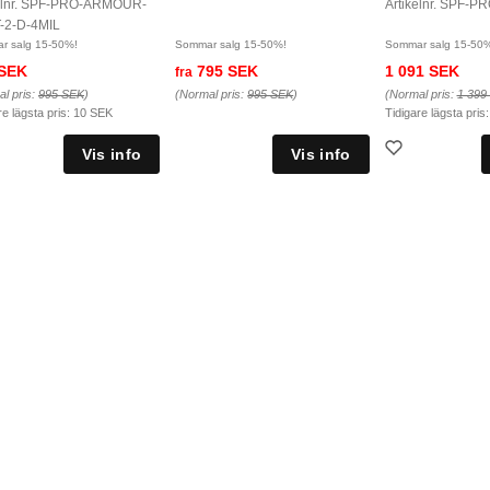
kelnr. SPF-PRO-ARMOUR-
Artikelnr. SPF-P
-2-D-4MIL
r salg 15-50%!
Sommar salg 15-50%!
Sommar salg 15-50
 SEK
795 SEK
1 091 SEK
fra
l pris:
995 SEK
)
(Normal pris:
995 SEK
)
(Normal pris:
1 399
re lägsta pris:
10 SEK
Tidigare lägsta pris