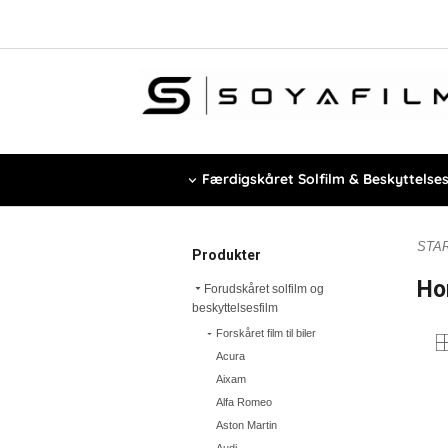
Færdigskåret Solfilm & Beskyttelses
STA
Produkter
Ho
Forudskåret solfilm og
beskyttelsesfilm
Forskåret film til biler
Acura
Aixam
Alfa Romeo
Aston Martin