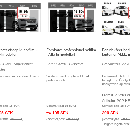
året aftagelig solfilm -
Forskåret professionel solfilm
Forudskåret besk
bilmodeller!
- Alle bilmodeller!
lanterner ALLE m
FILM® - Super enkel
Solar Gard® - Bilsolfilm
ProShield® Vinyl 
film
s nemmeste solfilm til din bil!
Verdens mest brugte solfilm af
Lanternefilm til ALLE
professionelle
forlygter og tågelygt
beskyttelse og stilfu
Fremstillet efter o
Artikelnr. PCP-H
r salg 15-50%!
Sommar salg 15-50%!
Sommar salg 15-50
95 SEK
195 SEK
399 SEK
fra
l pris:
349 SEK
)
(Normal pris:
349 SEK
)
(Normal pris:
599 S
Tidigare lägsta pris