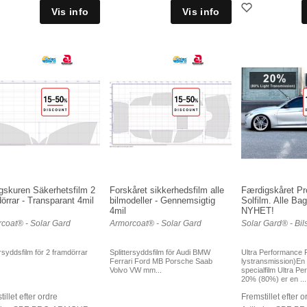
gskuren Säkerhetsfilm 2
Forskåret sikkerhedsfilm alle
Færdigskåret Pro
örrar - Transparant 4mil
bilmodeller - Gennemsigtig
Solfilm. Alle Ba
4mil
NYHET!
coat® - Solar Gard
Armorcoat® - Solar Gard
Solar Gard® - Bils
ersyddsfilm för 2 framdörrar
Splittersyddsfilm för Audi BMW
Ultra Performance
Ferrari Ford MB Porsche Saab
lystransmission)En 
Volvo VW mm...
specialfilm Ultra P
20% (80%) er en ...
illet efter ordre
Fremstillet efter o