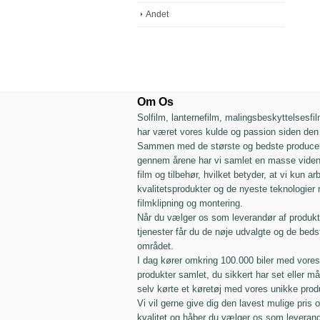
Andet
Om Os
Solfilm, lanternefilm, malingsbeskyttelsesfil
har været vores kulde og passion siden den 
Sammen med de største og bedste producen
gennem årene har vi samlet en masse viden
film og tilbehør, hvilket betyder, at vi kun a
kvalitetsprodukter og de nyeste teknologier
filmklipning og montering.
Når du vælger os som leverandør af produkt
tjenester får du de nøje udvalgte og de beds
området.
I dag kører omkring 100.000 biler med vores
produkter samlet, du sikkert har set eller m
selv kørte et køretøj med vores unikke prod
Vi vil gerne give dig den lavest mulige pris
kvalitet og håber du vælger os som leverand