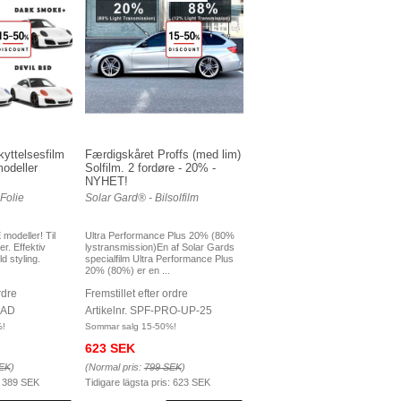
yttelsesfilm
Færdigskåret Proffs (med lim)
odeller
Solfilm. 2 fordøre - 20% -
NYHET!
Folie
Solar Gard® - Bilsolfilm
 modeller! Til
Ultra Performance Plus 20% (80%
er. Effektiv
lystransmission)En af Solar Gards
ld styling.
specialfilm Ultra Performance Plus
20% (80%) er en ...
rdre
Fremstillet efter ordre
EAD
Artikelnr. SPF-PRO-UP-25
%!
Sommar salg 15-50%!
623 SEK
EK
)
(Normal pris:
799 SEK
)
:
389 SEK
Tidigare lägsta pris:
623 SEK