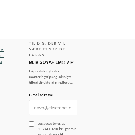
TIL DIG, DER VIL
VÆRE ET SKRIDT
ok
FORAN
am
e
BLIV SOYAFILM® VIP
Få produktnyheder,
monteringstips og udvalgte
tilbud direkte i din indbakke.
E-mailadresse
Jeg accepterer, at
SOYAFILM® bruger min
e-mailadresse til