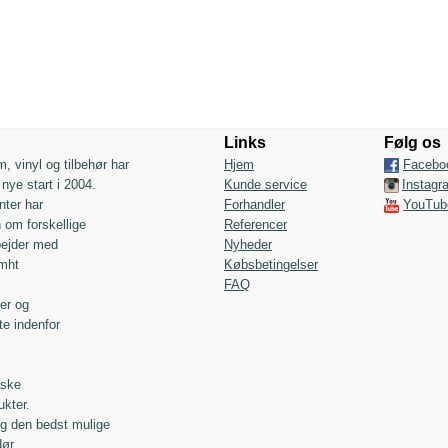
Links
Følg os
m, vinyl og tilbehør har
Hjem
Facebo
nye start i 2004.
Kunde service
Instagr
ter har
Forhandler
YouTub
 om forskellige
Referencer
rbejder med
Nyheder
 mht
Købsbetingelser
FAQ
er og
te indenfor
åske
ukter.
 og den bedst mulige
ør.