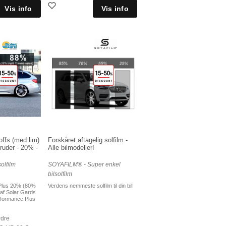
ffs (med lim)
Forskåret aftagelig solfilm -
gruder - 20% -
Alle bilmodeller!
olfilm
SOYAFILM® - Super enkel
bilsolfilm
 Plus 20% (80%
Verdens nemmeste solfilm til din bil!
af Solar Gards
erformance Plus
rdre