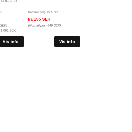
RO-UP-20-B
%!
Sommar salg 15-50%!
195 SEK
fra
 SEK
)
(Normal pris:
449 SEK
)
:
1 091 SEK