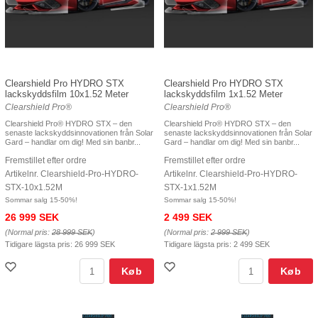
Clearshield Pro HYDRO STX
Clearshield Pro HYDRO STX
lackskyddsfilm 10x1.52 Meter
lackskyddsfilm 1x1.52 Meter
Clearshield Pro®
Clearshield Pro®
Clearshield Pro® HYDRO STX – den
Clearshield Pro® HYDRO STX – den
senaste lackskyddsinnovationen från Solar
senaste lackskyddsinnovationen från Solar
Gard – handlar om dig! Med sin banbr...
Gard – handlar om dig! Med sin banbr...
Fremstillet efter ordre
Fremstillet efter ordre
Artikelnr. Clearshield-Pro-HYDRO-
Artikelnr. Clearshield-Pro-HYDRO-
STX-10x1.52M
STX-1x1.52M
Sommar salg 15-50%!
Sommar salg 15-50%!
26 999 SEK
2 499 SEK
(Normal pris:
28 999 SEK
)
(Normal pris:
2 999 SEK
)
Tidigare lägsta pris:
26 999 SEK
Tidigare lägsta pris:
2 499 SEK
Køb
Køb