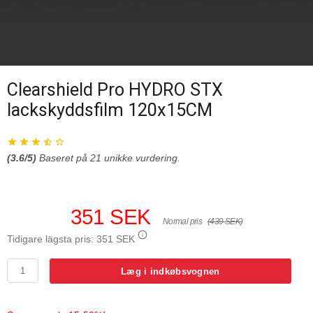
Clearshield Pro HYDRO STX
lackskyddsfilm 120x15CM
(
3.6
/5)
Baseret på
21
unikke vurdering.
351 SEK
Normal pris
(439 SEK)
Tidigare lägsta pris:
351 SEK
Læg i indkøbsvognen