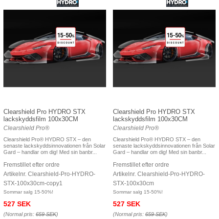
Clearshield Pro HYDRO STX
Clearshield Pro HYDRO STX
lackskyddsfilm 100x30CM
lackskyddsfilm 100x30CM
Clearshield Pro®
Clearshield Pro®
Clearshield Pro® HYDRO STX – den
Clearshield Pro® HYDRO STX – den
senaste lackskyddsinnovationen från Solar
senaste lackskyddsinnovationen från Solar
Gard – handlar om dig! Med sin banbr...
Gard – handlar om dig! Med sin banbr...
Fremstillet efter ordre
Fremstillet efter ordre
Artikelnr. Clearshield-Pro-HYDRO-
Artikelnr. Clearshield-Pro-HYDRO-
STX-100x30cm-copy1
STX-100x30cm
Sommar salg 15-50%!
Sommar salg 15-50%!
527 SEK
527 SEK
(Normal pris:
659 SEK
)
(Normal pris:
659 SEK
)