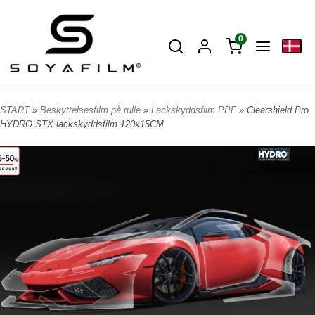
0
START
»
Beskyttelsesfilm på rulle
»
Lackskyddsfilm PPF
» Clearshield Pro
HYDRO STX lackskyddsfilm 120x15CM